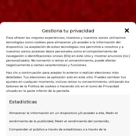
Gestiona tu privacidad
Para ofrecer las mejores experiencias, nosotros y nuestros socios utilizamos
tecnologías como cookies para almacenar y/o acceder a la información del
dispositivo. La aceptación de estas tecnologías nos permitirá a nosotros y a
nuestros socios procesar datos personales como el comportamiento de
navegación o identificaciones únicas (IDs) en este sitio y mostrar anuncios (no-)
personalizados. No consentir o retirar el consentimiento, puede afectar
negativamente a ciertas características y funciones.
Haz clic a continuación para aceptar lo anterior o realizar elecciones más
detalladas. Tus elecciones se aplicarán solo en este sitio. Puedes cambiar tus
ajustes en cualquier momento, incluso retirar tu consentimiento, utilizando los
botones de la Política de cookies o haciendo clic en el icono de Privacidad
situado en la parte inferior de la pantalla.
Estadísticas
Almacenar la información en un dispositivo y/o acceder a ella, Medir el
rendimiento de la publicidad, Medir el rendimiento del contenido,
Comprender al público a través de estadísticas o a través de la